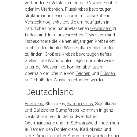
vorhandenen Verstecken an der Gewässersohle
oder im
Uferbereich
. Flusskrebse bevorzugen
strukturreiche Lebensräume mit ausreichend
Versteckmöglichkeiten, die am häufigsten in
natürlichen oder naturbelassenen
Gewässern
zu
finden sind. In pflanzenreichen Gewässern sind
insbesondere die kleinen einjährigen Krebse oft
auch in den dichten Wasserpflanzenbeständen
zu finden. Größere Krebse bevorzugen tiefere
Stellen. Ihre Wohnhöhlen liegen normalerweise
unter der Wasserlinie, können aber auch
oberhalb der Uferlinie von
Teichen
und
Flüssen
,
außerhalb des Wassers gefunden werden.
Deutschland
Edelkrebs
, Steinkrebs,
Kamberkrebs
, Signalkrebs
und Galizischer Sumpfkrebs kommen in ganz
Deutschland vor. In der südwestlichen
Oberrheinebene und im Schwarzwald findet man
außerdem den Dohlenkrebs. Kalikokrebs und
Roter Amerikanischer Sumpfkrebs wurden bisher