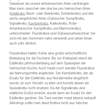
Gewässer die unsere einheimischen Arten verdrängen.
Man kann zwischen den drei bei uns heimischen Arten
(
Edelkrebs
, Bach- oder Steinkrebs, Dohlenkrebs) und den
sechs eingeführten Arten (Galizischer Sumpfkrebs,
Signalkrebs,
Kamberkrebs
, Kalikokrebs, Roter
Amerikanischer Sumpfkrebs und Marmorkrebs)
unterscheiden. Flusskrebse sind Süßwasserbewohner. Sie
sind mit den Hummern nahe verwandt und sehen ihnen
auch sehr ähnlich.
Flusskrebse hatten früher eine große wirtschaftliche
Bedeutung für die Fischerei. Bis zur Krebspest stand der
Edelkrebs jahrhundertelang auf dem Speiseplan der
heimischen Küche. Auch heute noch werden Flusskrebse
als Nahrungsmittel angeboten. Der Kamberkrebs, der als
Ersatz für den Edelkrebs aus Nordamerika eingeführt
wurde, ist zum Verzehr zu klein und konnte diesen als
Speisekrebs nicht ersetzen. Da der Signalkrebs eine
stattliche Größe erreicht, wurde darin ein Ersatz für den
Edelkrebs gesehen. Die Tiere werden meist lebend verkauft.
Allerdings sollte man diese Krebse nicht aus falscher