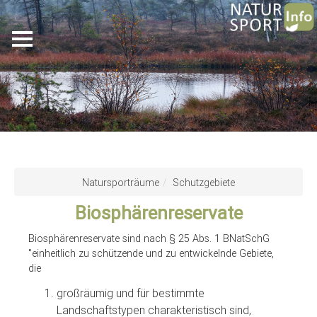
Skip
to
Natursporträume
Schutzgebiete
main
Biosphärenreservate
content
Biosphärenreservate sind nach § 25 Abs. 1 BNatSchG
"einheitlich zu schützende und zu entwickelnde Gebiete,
die
großräumig und für bestimmte
Landschaftstypen charakteristisch sind,