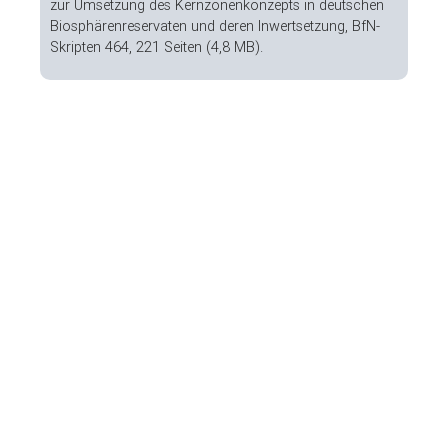
zur Umsetzung des Kernzonenkonzepts in deutschen
Biosphärenreservaten und deren Inwertsetzung, BfN-
Skripten 464, 221 Seiten (4,8 MB).