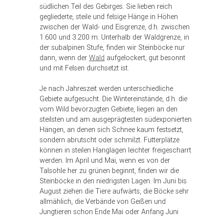
südlichen Teil des Gebirges. Sie lieben reich
gegliederte, steile und felsige Hänge in Höhen
zwischen der Wald- und Eisgrenze, d.h. zwischen
1.600 und 3.200 m. Unterhalb der Waldgrenze, in
der subalpinen Stufe, finden wir Steinböcke nur
dann, wenn der
Wald
aufgelockert, gut besonnt
und mit Felsen durchsetzt ist.
Je nach Jahreszeit werden unterschiedliche
Gebiete aufgesucht. Die Wintereinstände, d.h. die
vom Wild bevorzugten Gebiete, liegen an den
steilsten und am ausgeprägtesten südexponierten
Hängen, an denen sich Schnee kaum festsetzt,
sondern abrutscht oder schmilzt. Futterplätze
können in steilen Hanglagen leichter freigescharrt
werden. Im April und Mai, wenn es von der
Talsohle her zu grünen beginnt, finden wir die
Steinböcke in den niedrigsten Lagen. Im Juni bis
August ziehen die Tiere aufwärts, die Böcke sehr
allmählich, die Verbände von Geißen und
Jungtieren schon Ende Mai oder Anfang Juni