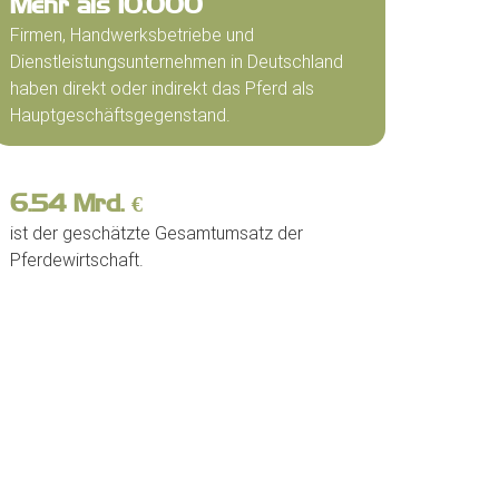
Mehr als
10.000
Firmen, Handwerksbetriebe und
Dienstleistungsunternehmen in Deutschland
haben direkt oder indirekt das Pferd als
Hauptgeschäftsgegenstand.
6.64
Mrd. €
ist der geschätzte Gesamtumsatz der
Pferdewirtschaft.