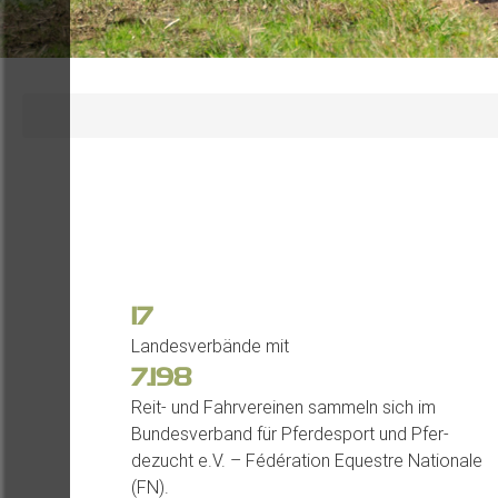
Skip
to
main
content
17
Landesverbände mit
7.198
Reit- und Fahrvereinen sammeln sich im
Bundesverband für Pferdesport und Pfer-
dezucht e.V. – Fédération Equestre Nationale
(FN).