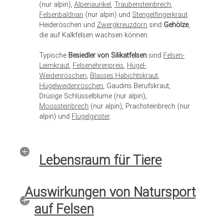
(nur alpin),
Alpenaurikel
,
Traubensteinbrech
,
Felsenbaldrian
(nur alpin) und
Stengelfingerkraut
.
Heideröschen und
Zwergkreuzdorn
sind
Gehölze
,
die auf Kalkfelsen wachsen können.
Typische
Besiedler von Silikatfelsen
sind
Felsen-
Leimkraut
,
Felsenehrenpreis
,
Hügel-
Weidenröschen
,
Blasses Habichtskraut
,
Hügelweidenröschen
, Gaudins Berufskraut,
Drüsige Schlüsselblume (nur alpin),
Moossteinbrech
(nur alpin), Prachsteinbrech (nur
alpin) und
Flügelginster
.
Lebensraum für Tiere
Auswirkungen von Natursport
auf Felsen