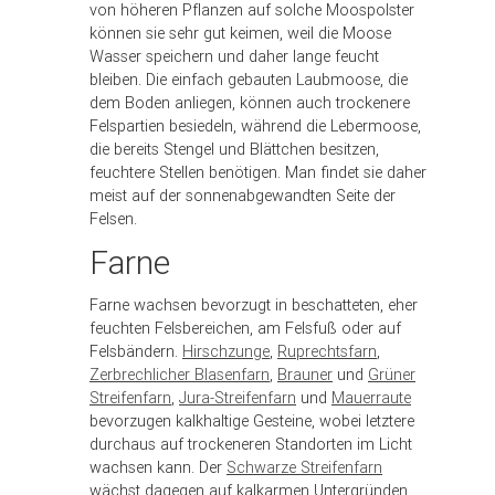
von höheren Pflanzen auf solche Moospolster
können sie sehr gut keimen, weil die Moose
Wasser speichern und daher lange feucht
bleiben. Die einfach gebauten Laubmoose, die
dem Boden anliegen, können auch trockenere
Felspartien besiedeln, während die Lebermoose,
die bereits Stengel und Blättchen besitzen,
feuchtere Stellen benötigen. Man findet sie daher
meist auf der sonnenabgewandten Seite der
Felsen.
Farne
Farne wachsen bevorzugt in beschatteten, eher
feuchten Felsbereichen, am Felsfuß oder auf
Felsbändern.
Hirschzunge
,
Ruprechtsfarn
,
Zerbrechlicher Blasenfarn
,
Brauner
und
Grüner
Streifenfarn
,
Jura-Streifenfarn
und
Mauerraute
bevorzugen kalkhaltige Gesteine, wobei letztere
durchaus auf trockeneren Standorten im Licht
wachsen kann. Der
Schwarze Streifenfarn
wächst dagegen auf kalkarmen Untergründen.