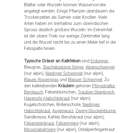
Blätter oder Wurzeln können Wasservorräte
angelegt werden. Einige Pflanzen überdauern die
Trockenzeiten als Samen oder Knollen. Viele
Arten haben im Verhältnis zum oberirdischen
Spross deutlich größere Wurzeln. Im Extremfall
ist der obere Trieb nur wenige Zentimeter lang
und die Wurzel reicht bis zu einen Meter tief in die
Felsspalte hinein.
Typische Gräser an Kalkfelsen
sind
Erdsegge
,
Blaugras,
Stachelspitzige Segge
,
Alpenschwingel
(nur alpin),
Niedriger Schwingel
(nur alpin),
Blaues Rispengras
und
Blasser Schwingel
. Zu
den kalkliebenden
Kräutern
gehören
Pfingstnelke
,
Berglauch
, Felsenblümchen,
Trauben-Steinbrech
,
Hasenohr-Habichtskraut
(nur alpin),
Kugelschötchen, Brillenschote,
Niedriges
Habichtskraut
,
Augenwurz
,
Zwerg-Glockenblume
,
Sandkresse, Kahles Berufskraut (nur alpin),
Felsensteinkraut
,
Felsenmiere
(nur alpin),
Moosnabelmiere
(nur alpin), Ostalpenfingerkraut