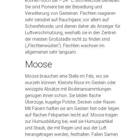
können noch bei – 24 °C Stoffwechsel betreiben.
Sie sind Pioniere bei der Besiedlung und
Verwitterung von Gesteinen. Flechten reagieren
sehr sensibel auf Rauchgase, vor allem auf
Schwefeloxide, und dienen daher als Anzeiger für
Luftverschmutzung, weshalb sie in den Zentren
der meisten Großstädte nicht zu finden sind
(„Flechtenwüsten“). Flechten wachsen im
allgemeinen sehr langsam.
Moose
Moose brauchen eine Stelle im Fels, wo sie
wurzeln können. Kleinste Risse im Gestein oder
winzigste Absätze mit Bodenansammlungen
genügen ihnen schon. Sie bilden flache
Überzüge, kugelige Polster, Decken oder Rasen.
Mit Fasern haften sie am Gestein fest oder liegen
auf flachen Felspartien leicht auf. Moose tragen
zur Humusbildung bei, weil sie Humuspartikel
und Staub, die mit Regen und aus der Luft
herangetragen werden, festhalten. Fallen Samen