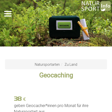
Skip
to
Natursportarten
Zu Land
main
Geocaching
content
38
€
geben Geocacher*innen pro Monat für ihre
Natursportart aus.