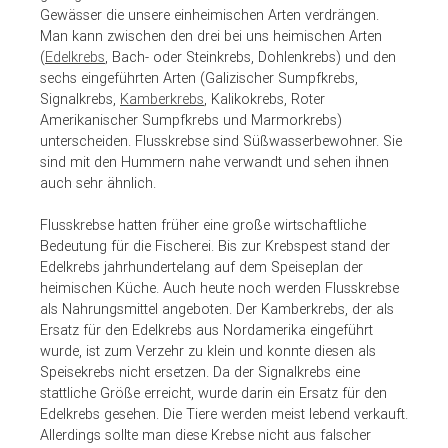
Gewässer die unsere einheimischen Arten verdrängen.
Man kann zwischen den drei bei uns heimischen Arten
(
Edelkrebs
, Bach- oder Steinkrebs, Dohlenkrebs) und den
sechs eingeführten Arten (Galizischer Sumpfkrebs,
Signalkrebs,
Kamberkrebs
, Kalikokrebs, Roter
Amerikanischer Sumpfkrebs und Marmorkrebs)
unterscheiden. Flusskrebse sind Süßwasserbewohner. Sie
sind mit den Hummern nahe verwandt und sehen ihnen
auch sehr ähnlich.
Flusskrebse hatten früher eine große wirtschaftliche
Bedeutung für die Fischerei. Bis zur Krebspest stand der
Edelkrebs jahrhundertelang auf dem Speiseplan der
heimischen Küche. Auch heute noch werden Flusskrebse
als Nahrungsmittel angeboten. Der Kamberkrebs, der als
Ersatz für den Edelkrebs aus Nordamerika eingeführt
wurde, ist zum Verzehr zu klein und konnte diesen als
Speisekrebs nicht ersetzen. Da der Signalkrebs eine
stattliche Größe erreicht, wurde darin ein Ersatz für den
Edelkrebs gesehen. Die Tiere werden meist lebend verkauft.
Allerdings sollte man diese Krebse nicht aus falscher