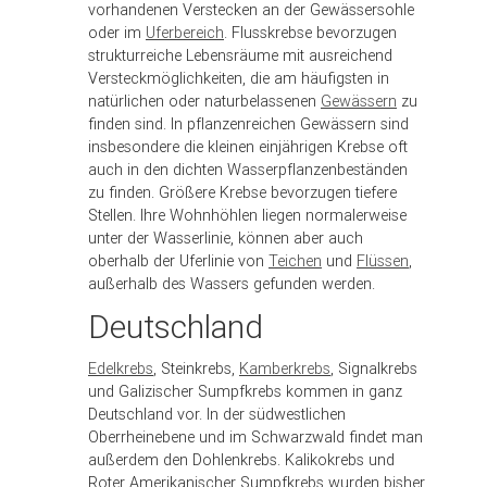
vorhandenen Verstecken an der Gewässersohle
oder im
Uferbereich
. Flusskrebse bevorzugen
strukturreiche Lebensräume mit ausreichend
Versteckmöglichkeiten, die am häufigsten in
natürlichen oder naturbelassenen
Gewässern
zu
finden sind. In pflanzenreichen Gewässern sind
insbesondere die kleinen einjährigen Krebse oft
auch in den dichten Wasserpflanzenbeständen
zu finden. Größere Krebse bevorzugen tiefere
Stellen. Ihre Wohnhöhlen liegen normalerweise
unter der Wasserlinie, können aber auch
oberhalb der Uferlinie von
Teichen
und
Flüssen
,
außerhalb des Wassers gefunden werden.
Deutschland
Edelkrebs
, Steinkrebs,
Kamberkrebs
, Signalkrebs
und Galizischer Sumpfkrebs kommen in ganz
Deutschland vor. In der südwestlichen
Oberrheinebene und im Schwarzwald findet man
außerdem den Dohlenkrebs. Kalikokrebs und
Roter Amerikanischer Sumpfkrebs wurden bisher