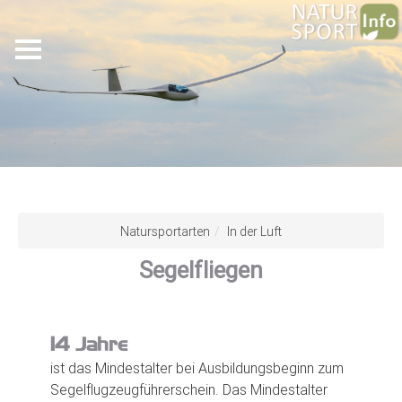
Skip
to
Natursportarten
In der Luft
main
Segelfliegen
content
14
Jahre
ist das Mindestalter bei Ausbildungsbeginn zum
Segelflugzeugführerschein. Das Mindestalter